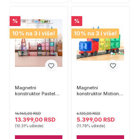
%
%
10% na 3 i više!
10% na 3 i više!
Magnetni
Magnetni
konstruktor Pastel
konstruktor Motion
Ball Run Pack 106
Pack Rainbow 24
delova Connetix
dela Connetix
14.940,00 RSD
6.120,00 RSD
13.399,00 RSD
5.399,00 RSD
(10.31% uštede)
(11.78% uštede)