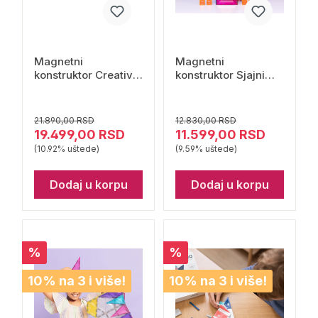
Magnetni
Magnetni
konstruktor Creative
konstruktor Sjajni
Roads Pack 48
šareni kvadrati 48
delova Connetix
delova Connetix
21.890,00 RSD
12.830,00 RSD
19.499,00 RSD
11.599,00 RSD
(10.92% uštede)
(9.59% uštede)
Dodaj u korpu
Dodaj u korpu
%
%
10% na 3 i više!
10% na 3 i više!