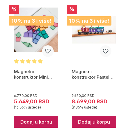
%
%
10% na 3 i više!
10% na 3 i više!
Magnetni
Magnetni
konstruktor Mini
konstruktor Pastel
Pastel 32 dela
Transport Pack 50
Connetix
delova Connetix
6.770,00 RSD
9.650,00 RSD
5.649,00 RSD
8.699,00 RSD
(16.56% uštede)
(9.85% uštede)
Dodaj u korpu
Dodaj u korpu