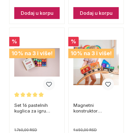
Dodaj u korpu
Dodaj u korpu
%
%
10% na 3 i više!
10% na 3 i više!
Set 16 pastelnih
Magnetni
kuglica za igru
konstruktor
Connetix
Transport Pack 50
delova Connetix
1.760,00 RSD
9.650,00 RSD