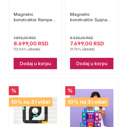
Magnetni
Magnetni
konstruktor Rampe i
konstruktor Sjajna
raskrsnice 16 delova
Zvezda 28 delova
Connetix
Connetix
9.890,00 RSD
8.530,00 RSD
8.699,00 RSD
7.699,00 RSD
(12.04% uštede)
(9.74% uštede)
Dodaj u korpu
Dodaj u korpu
%
%
10% na 3 i više!
10% na 3 i više!