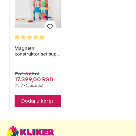
Magnetni
konstruktor set super
ball run 134 dela
Connetix
19.499,00 RSD
17.399,00 RSD
(10.77% uštede)
Dodaj u korpu