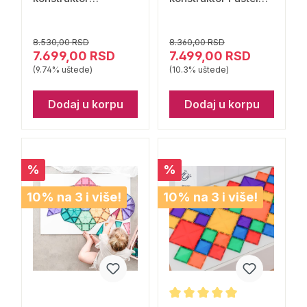
Svetlucavi Zamak
Geometry 40 delova
48 delova Connetix
Connetix
8.530,00 RSD
8.360,00 RSD
7.699,00 RSD
7.499,00 RSD
(9.74% uštede)
(10.3% uštede)
Dodaj u korpu
Dodaj u korpu
%
%
10% na 3 i više!
10% na 3 i više!