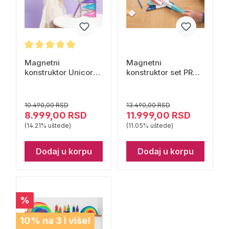
Magnetni
Magnetni
konstruktor Unicorn
konstruktor set PRO
svetlucavi set 56
70 delova Connetix
delova Connetix
10.490,00 RSD
13.490,00 RSD
8.999,00 RSD
11.999,00 RSD
(14.21% uštede)
(11.05% uštede)
Dodaj u korpu
Dodaj u korpu
%
10% na 3 i više!