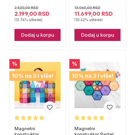
Connetix
2.520,00 RSD
13.060,00 RSD
2.199,00 RSD
11.699,00 RSD
(12.74% uštede)
(10.42% uštede)
Dodaj u korpu
Dodaj u korpu
%
%
10% na 3 i više!
10% na 3 i više!
Magnetni
Magnetni
konstruktor
konstruktor Pastel