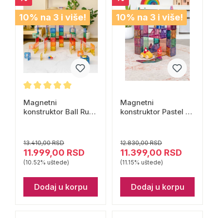
10% na 3 i više!
10% na 3 i više!
Magnetni
Magnetni
konstruktor Ball Run
konstruktor Pastel 64
Pack Rainbow 92
dela Connetix
dela Connetix
13.410,00 RSD
12.830,00 RSD
11.999,00 RSD
11.399,00 RSD
(10.52% uštede)
(11.15% uštede)
Dodaj u korpu
Dodaj u korpu