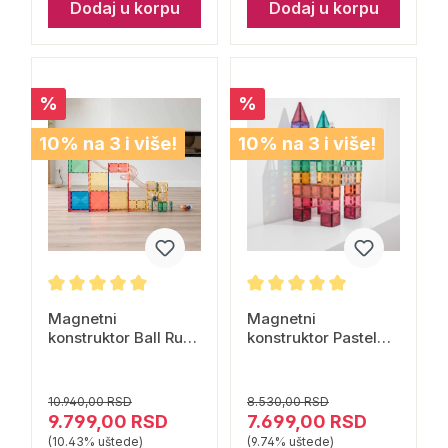
Dodaj u korpu
Dodaj u korpu
%
%
10% na 3 i više!
10% na 3 i više!
Magnetni
Magnetni
konstruktor Ball Run
konstruktor Pastel
Expansion Pack
Sqare pack 40
Rainbow 66 delova
delova Connetix
Connetix
10.940,00 RSD
8.530,00 RSD
9.799,00 RSD
7.699,00 RSD
(10.43% uštede)
(9.74% uštede)