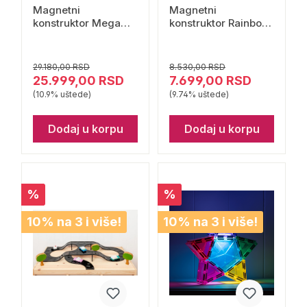
Magnetni
Magnetni
konstruktor Mega
konstruktor Rainbow
Pack Pastel 202
Sqare pack 42 dela
delova Connetix
Connetix
29.180,00 RSD
8.530,00 RSD
25.999,00 RSD
7.699,00 RSD
(10.9% uštede)
(9.74% uštede)
Dodaj u korpu
Dodaj u korpu
%
%
10% na 3 i više!
10% na 3 i više!