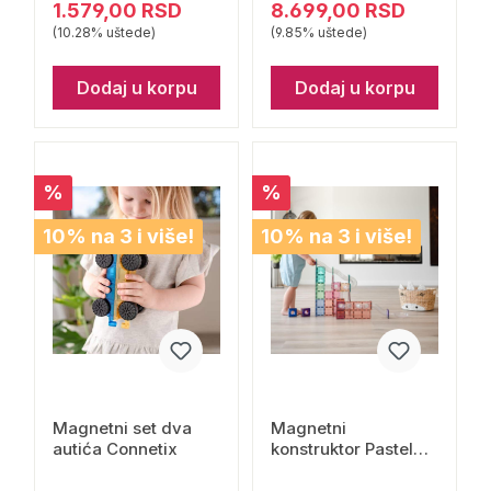
1.579,00 RSD
8.699,00 RSD
(10.28% uštede)
(9.85% uštede)
Dodaj u korpu
Dodaj u korpu
%
%
10% na 3 i više!
10% na 3 i više!
Magnetni set dva
Magnetni
autića Connetix
konstruktor Pastel
Ball Run Expansion
Pack 80 delova