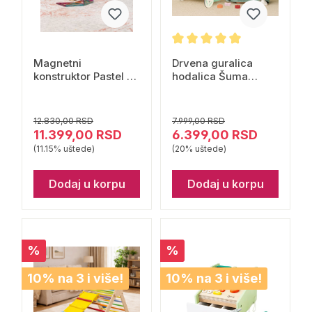
Magnetni
Drvena guralica
konstruktor Pastel 64
hodalica Šuma
dela Connetix
Classic World
12.830,00 RSD
7.999,00 RSD
11.399,00 RSD
6.399,00 RSD
(11.15% uštede)
(20% uštede)
Dodaj u korpu
Dodaj u korpu
%
%
10% na 3 i više!
10% na 3 i više!