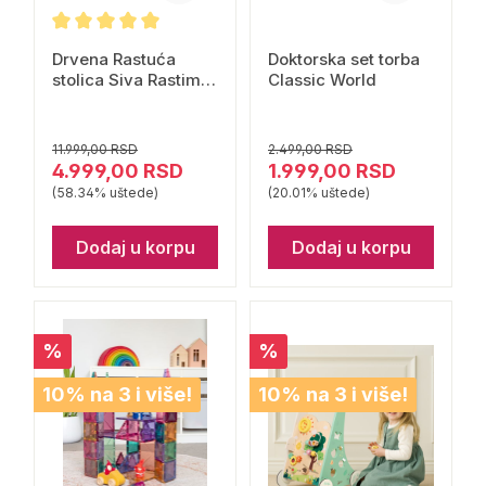
Drvena Rastuća
Doktorska set torba
stolica Siva Rastimo
Classic World
Zajedno
11.999,00 RSD
2.499,00 RSD
4.999,00 RSD
1.999,00 RSD
(58.34% uštede)
(20.01% uštede)
Dodaj u korpu
Dodaj u korpu
%
%
10% na 3 i više!
10% na 3 i više!