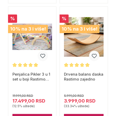
%
%
10% na 3 i više!
10% na 3 i više!
Penjalica Pikler 3 u 1
Drvena balans daska
set u boji Rastimo
Rastimo zajedno
zajedno
19.999,00 RSD
5.999,00 RSD
17.499,00 RSD
3.999,00 RSD
(12.5% uštede)
(33.34% uštede)