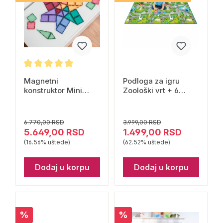
Magnetni
Podloga za igru
konstruktor Mini
Zoološki vrt + 6
Pastel 32 dela
flomastera 200 x
Connetix
120cm Rollmatz
6.770,00 RSD
3.999,00 RSD
5.649,00 RSD
1.499,00 RSD
(16.56% uštede)
(62.52% uštede)
Dodaj u korpu
Dodaj u korpu
%
%