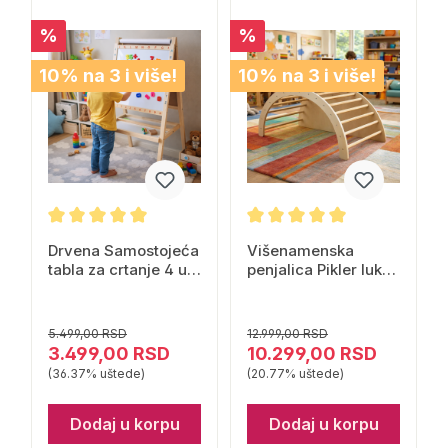
%
%
10% na 3 i više!
10% na 3 i više!
Drvena Samostojeća
Višenamenska
tabla za crtanje 4 u 1
penjalica Pikler luk
Rastimo Zajedno
Rastimo zajedno
5.499,00 RSD
12.999,00 RSD
3.499,00 RSD
10.299,00 RSD
(36.37% uštede)
(20.77% uštede)
Dodaj u korpu
Dodaj u korpu