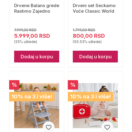
Drvene Balans grede
Drveni set Seckamo
Rastimo Zajedno
Voće Classic World
7.999,00 RSD
1.799,00 RSD
5.999,00 RSD
800,00 RSD
(25% uštede)
(55.53% uštede)
Dodaj u korpu
Dodaj u korpu
%
%
10% na 3 i više!
10% na 3 i više!