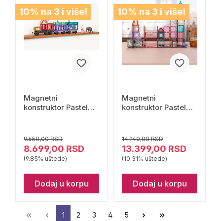
10% na 3 i više!
10% na 3 i više!
Magnetni
Magnetni
konstruktor Pastel
konstruktor Pastel
Transport Pack 50
Ball Run Pack 106
delova Connetix
delova Connetix
9.650,00 RSD
14.940,00 RSD
8.699,00 RSD
13.399,00 RSD
(9.85% uštede)
(10.31% uštede)
Dodaj u korpu
Dodaj u korpu
1
2
3
4
5