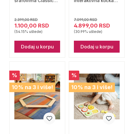
šrafovima Classic
Interaktivna kocka
World
Pčelica Classic
World
2.399,00 RSD
7.099,00 RSD
1.100,00 RSD
4.899,00 RSD
(54.15% uštede)
(30.99% uštede)
Dodaj u korpu
Dodaj u korpu
%
%
10% na 3 i više!
10% na 3 i više!