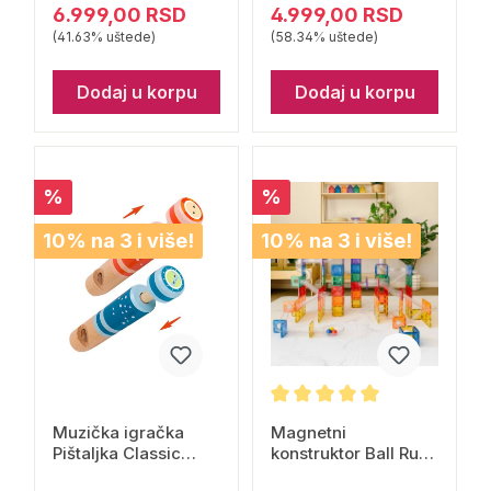
6.999,00 RSD
4.999,00 RSD
(41.63% uštede)
(58.34% uštede)
Dodaj u korpu
Dodaj u korpu
%
%
10% na 3 i više!
10% na 3 i više!
Muzička igračka
Magnetni
Pištaljka Classic
konstruktor Ball Run
World
Pack Rainbow 92