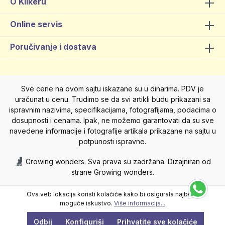
O Klikeru
Online servis
Poručivanje i dostava
Sve cene na ovom sajtu iskazane su u dinarima. PDV je
uračunat u cenu. Trudimo se da svi artikli budu prikazani sa
ispravnim nazivima, specifikacijama, fotografijama, podacima o
dosupnosti i cenama. Ipak, ne možemo garantovati da su sve
navedene informacije i fotografije artikala prikazane na sajtu u
potpunosti ispravne.
Growing wonders. Sva prava su zadržana. Dizajniran od
strane Growing wonders.
Ova veb lokacija koristi kolačiće kako bi osigurala najbolje
moguće iskustvo.
Više informacija...
Odbij
Konfiguriši
Prihvatite sve kolačiće