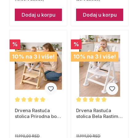
Dodaj u korpu
Dodaj u korpu
%
%
10% na 3 i više!
10% na 3 i više!
Drvena Rastuća
Drvena Rastuća
stolica Prirodna boja
stolica Bela Rastimo
drveta Rastimo
Zajedno
Zajedno
11.990,00 RSD
11.999,00 RSD