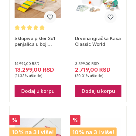
Sklopiva pikler 3u1
Drvena igračka Kasa
penjalica u boji
Classic World
Rastimo zajedno
14.999,00 RSD
3.399,00 RSD
13.299,00 RSD
2.719,00 RSD
(11.33% uštede)
(20.01% uštede)
Dodaj u korpu
Dodaj u korpu
%
%
10% na 3 i više!
10% na 3 i više!