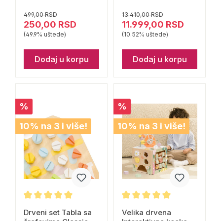
dela Connetix
499,00 RSD
13.410,00 RSD
250,00 RSD
11.999,00 RSD
(49.9% uštede)
(10.52% uštede)
Dodaj u korpu
Dodaj u korpu
%
%
10% na 3 i više!
10% na 3 i više!
Drveni set Tabla sa
Velika drvena