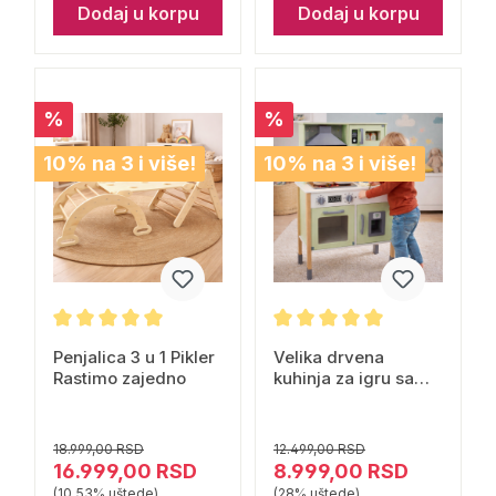
Dodaj u korpu
Dodaj u korpu
%
%
10% na 3 i više!
10% na 3 i više!
Penjalica 3 u 1 Pikler
Velika drvena
Rastimo zajedno
kuhinja za igru sa
elektronikom i
dodacima Rastimo
zajedno
18.999,00 RSD
12.499,00 RSD
16.999,00 RSD
8.999,00 RSD
(10.53% uštede)
(28% uštede)