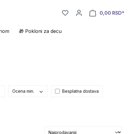
0,00 RSD*
enom
🎁 Pokloni za decu
Ocena min.
Besplatna dostava