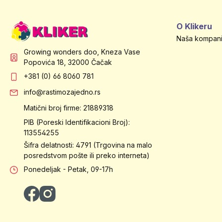
O Klikeru
Naša kompani
Growing wonders doo, Kneza Vase
Popovića 18, 32000 Čačak
+381 (0) 66 8060 781
info@rastimozajedno.rs
Matični broj firme: 21889318
PIB (Poreski Identifikacioni Broj):
113554255
Šifra delatnosti: 4791 (Trgovina na malo
posredstvom pošte ili preko interneta)
Ponedeljak - Petak, 09-17h