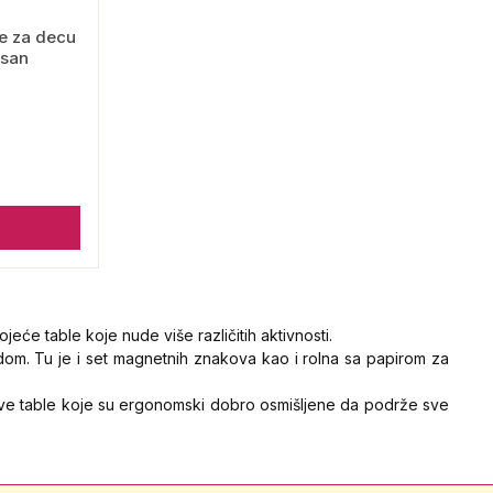
ce za decu
lsan
jeće table koje nude više različitih aktivnosti.
edom.
Tu je i set magnetnih znakova kao i rolna sa papirom za
jive table koje su ergonomski dobro osmišljene da podrže sve