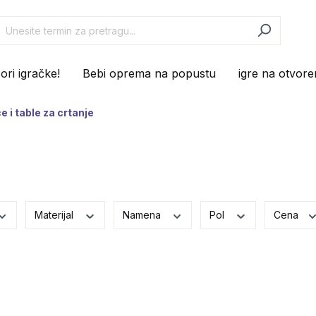
ri igračke!
Bebi oprema na popustu
igre na otvor
ce i table za crtanje
Materijal
Namena
Pol
Cena