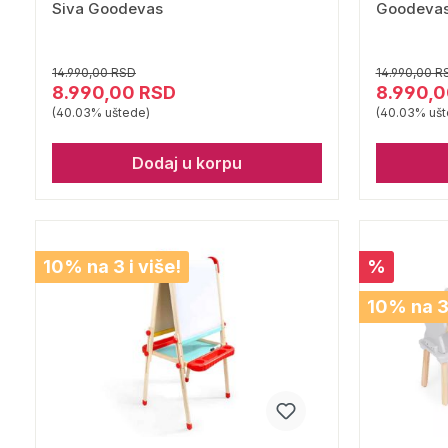
Siva Goodevas
Goodeva
14.990,00 RSD
14.990,00 R
8.990,00 RSD
8.990,0
(40.03% uštede)
(40.03% ušt
Dodaj u korpu
10% na 3 i više!
%
10% na 3 