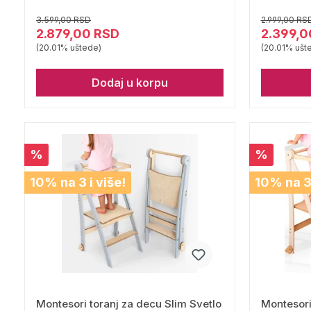
3.599,00 RSD
2.999,00 RS
2.879,00 RSD
2.399,0
(20.01% uštede)
(20.01% ušt
Dodaj u korpu
%
%
10% na 3 i više!
10% na 3 
Montesori toranj za decu Slim Svetlo
Montesori