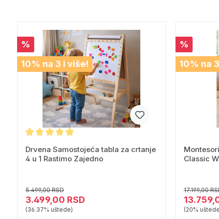
%
%
10% na 3 i više!
10% na 3 
Drvena Samostojeća tabla za crtanje
Montesori
4 u 1 Rastimo Zajedno
Classic W
5.499,00 RSD
17.199,00 R
3.499,00 RSD
13.759,
(36.37% uštede)
(20% uštede