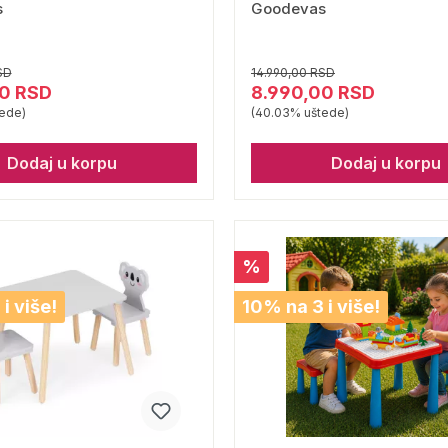
s
Goodevas
SD
14.990,00 RSD
0 RSD
8.990,00 RSD
ede)
(40.03% uštede)
Dodaj u korpu
Dodaj u korpu
%
i više!
10% na 3 i više!