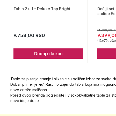
Tabla 2 u 1 - Deluxe Top Bright
Dečiji set
stolice E
11.700,00 R
9.758,00 RSD
9.399,0
(19.67% ušt
Dodaj u korpu
Table za pisanje crtanje i slikanje su odličan izbor za svako d
Dobar primer je 4u1 Rastimo zajendo tabla koja ima mogućnos
nove crteže mališana.
Pored ovog brenda pogledajte i visokokvalitetne table za st
nove ideje dece.