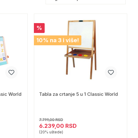
%
10% na 3 i više!
ssic World
Tabla za crtanje 5 u 1 Classic World
7.799,00 RSD
6.239,00 RSD
(20% uštede)