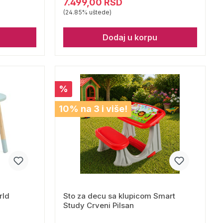
7.499,00 RSD
(24.85% uštede)
Dodaj u korpu
%
10% na 3 i više!
rld
Sto za decu sa klupicom Smart
Study Crveni Pilsan