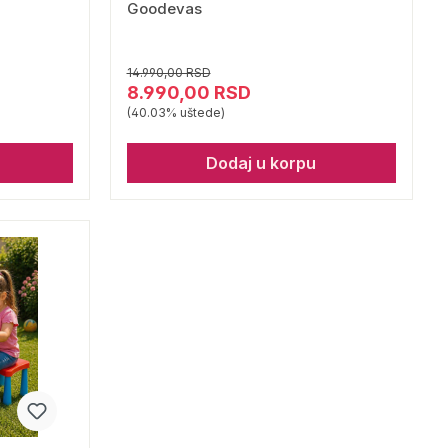
Goodevas
14.990,00 RSD
8.990,00 RSD
(40.03% uštede)
Dodaj u korpu