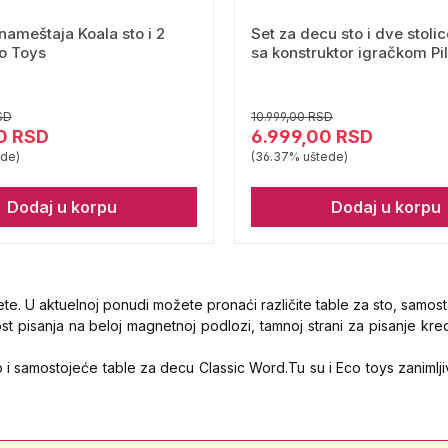
 nameštaja Koala sto i 2
Set za decu sto i dve stoli
co Toys
sa konstruktor igračkom Pi
SD
10.999,00 RSD
0 RSD
6.999,00 RSD
ede)
(36.37% uštede)
Dodaj u korpu
Dodaj u korpu
ete. U aktuelnoj ponudi možete pronaći različite table za sto, samosto
t pisanja na beloj magnetnoj podlozi, tamnoj strani za pisanje kr
o i samostojeće table za decu Classic Word.Tu su i Eco toys zaniml