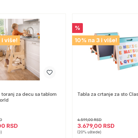
%
i više!
10% na 3 i više!
 toranj za decu sa tablom
Tabla za crtanje za sto Cla
orld
SD
4.599,00 RSD
00 RSD
3.679,00 RSD
)
(20% uštede)