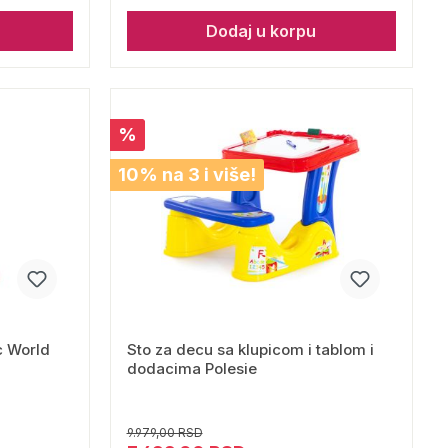
Dodaj u korpu
%
10% na 3 i više!
c World
Sto za decu sa klupicom i tablom i
dodacima Polesie
9.979,00 RSD