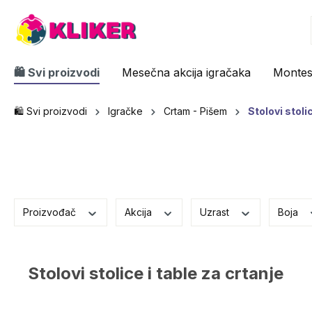
🛍️ Svi proizvodi
Mesečna akcija igračaka
Monteso
🛍️ Svi proizvodi
Igračke
Crtam - Pišem
Stolovi stoli
Proizvođač
Akcija
Uzrast
Boja
Stolovi stolice i table za crtanje