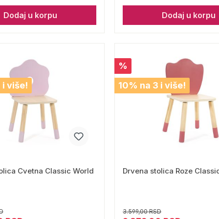
Dodaj u korpu
Dodaj u korpu
%
i više!
10% na 3 i više!
olica Cvetna Classic World
Drvena stolica Roze Classi
D
3.599,00 RSD