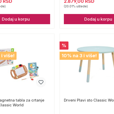
0 RSD
2.879,00 RSD
ede)
(20.01% uštede)
Dodaj u korpu
Dodaj u korpu
%
i više!
10% na 3 i više!
gnetna tabla za crtanje
Drveni Plavi sto Classic Wo
lassic World