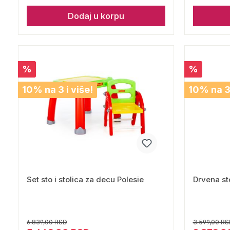
Dodaj u korpu
%
%
10% na 3 i više!
10% na 3 
Set sto i stolica za decu Polesie
Drvena st
6.839,00 RSD
3.599,00 RS