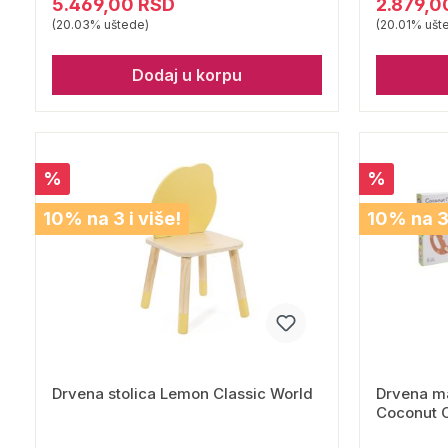
5.469,00 RSD
2.879,0
(20.03% uštede)
(20.01% ušt
Dodaj u korpu
%
%
10% na 3 i više!
10% na 3 
Drvena stolica Lemon Classic World
Drvena ma
Coconut C