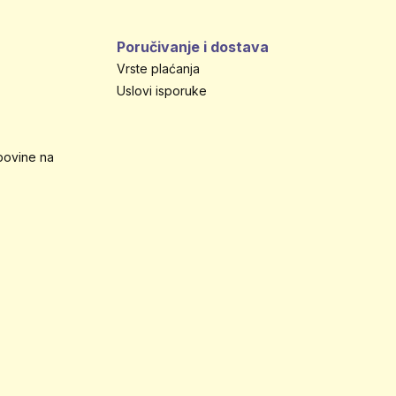
Poručivanje i dostava
Vrste plaćanja
Uslovi isporuke
povine na