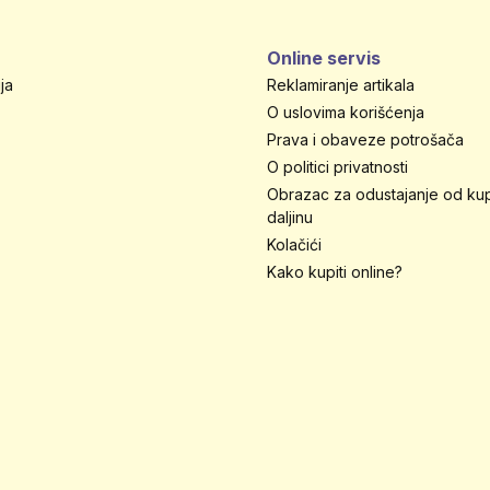
Online servis
ja
Reklamiranje artikala
O uslovima korišćenja
Prava i obaveze potrošača
O politici privatnosti
Obrazac za odustajanje od ku
daljinu
Kolačići
Kako kupiti online?