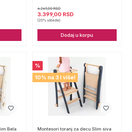
4.249,00 RSD
3.399,00 RSD
(20% uštede)
Dodaj u korpu
%
10% na 3 i više!
lim Bela
Montesori toranj za decu Slim siva