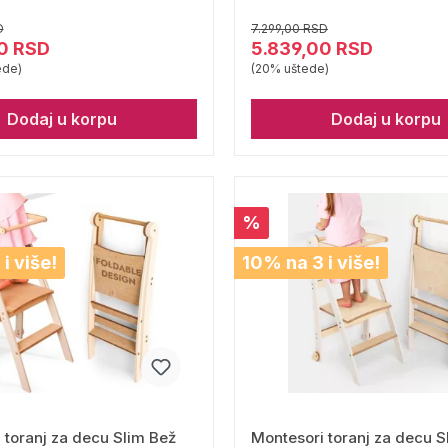
D
7.299,00 RSD
0 RSD
5.839,00 RSD
ede)
(20% uštede)
Dodaj u korpu
Dodaj u korpu
%
i više!
10% na 3 i više!
 toranj za decu Slim Bež
Montesori toranj za decu S