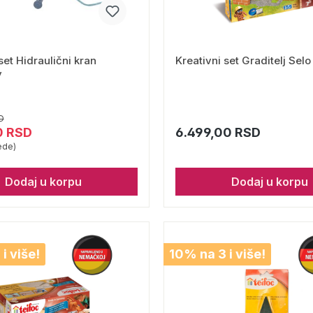
set Hidraulični kran
Kreativni set Graditelj Selo
y
D
0 RSD
6.499,00 RSD
ede)
Dodaj u korpu
Dodaj u korpu
i više!
10% na 3 i više!