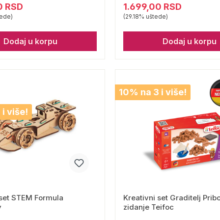
0 RSD
1.699,00 RSD
ede)
(29.18% uštede)
Dodaj u korpu
Dodaj u korpu
10% na 3 i više!
i više!
 set STEM Formula
Kreativni set Graditelj Prib
y
zidanje Teifoc