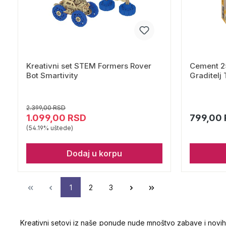
Kreativni set STEM Formers Rover
Cement 250 gr. za K
Bot Smartivity
Graditelj 
2.399,00 RSD
1.099,00 RSD
799,00
(54.19% uštede)
Dodaj u korpu
1
2
3
Kreativni setovi iz naše ponude nude mnoštvo zabave i novih zn