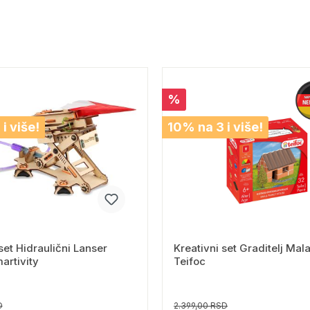
%
i više!
10% na 3 i više!
set Hidraulični Lanser
Kreativni set Graditelj Mal
artivity
Teifoc
D
2.399,00 RSD