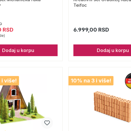
y
Teifoc
D
0 RSD
6.999,00 RSD
de)
Dodaj u korpu
Dodaj u korpu
i više!
10% na 3 i više!