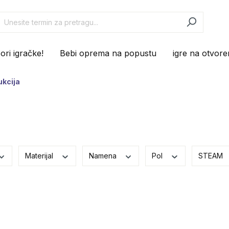
ri igračke!
Bebi oprema na popustu
igre na otvor
ukcija
Materijal
Namena
Pol
STEAM