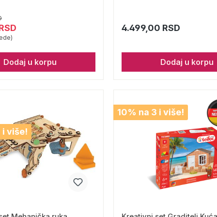
D
 RSD
4.499,00 RSD
ede)
Dodaj u korpu
Dodaj u korpu
10% na 3 i više!
i više!
 set Mehanička ruka
Kreativni set Graditelj Kuća