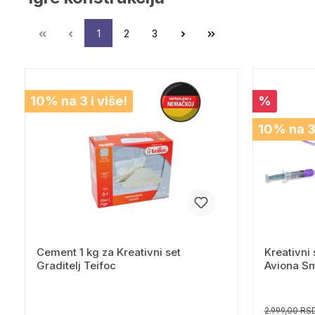
1
2
3
10% na 3 i više!
%
10% na 3 
Cement 1 kg za Kreativni set
Kreativni 
Graditelj Teifoc
Aviona Sm
2.999,00 RS