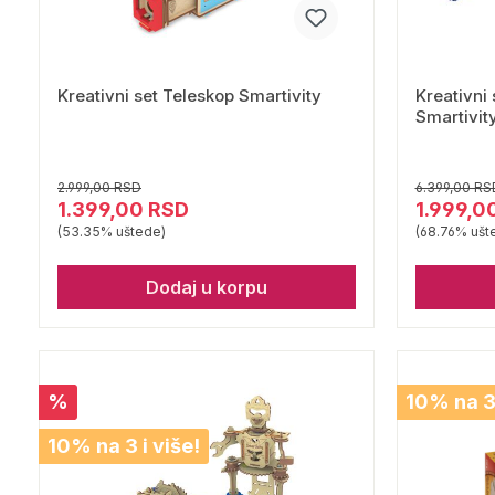
Kreativni set Teleskop Smartivity
Kreativni 
Smartivit
2.999,00 RSD
6.399,00 RS
1.399,00 RSD
1.999,0
(53.35% uštede)
(68.76% ušt
Dodaj u korpu
%
10% na 3 
10% na 3 i više!