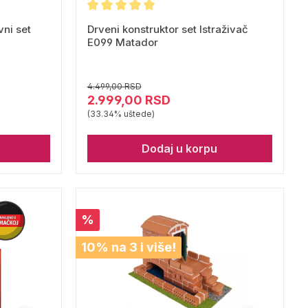
vni set
Drveni konstruktor set Istraživač
E099 Matador
4.499,00 RSD
2.999,00 RSD
(33.34% uštede)
Dodaj u korpu
%
10% na 3 i više!