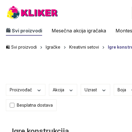
🛍️ Svi proizvodi
Mesečna akcija igračaka
Monteso
🛍️ Svi proizvodi
Igračke
Kreativni setovi
Igre konstr
Proizvođač
Akcija
Uzrast
Boja
Besplatna dostava
Igre konstrukcija