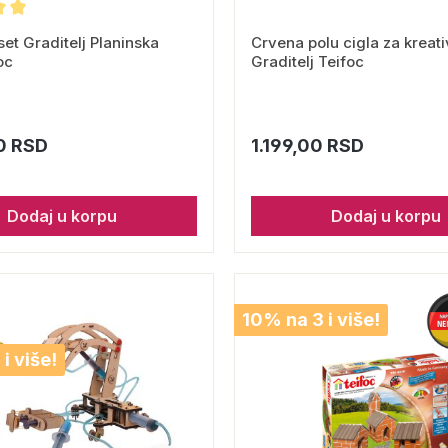
set Graditelj Planinska
Crvena polu cigla za kreati
oc
Graditelj Teifoc
0 RSD
1.199,00 RSD
Dodaj u korpu
Dodaj u korpu
10% na 3 i više!
i više!