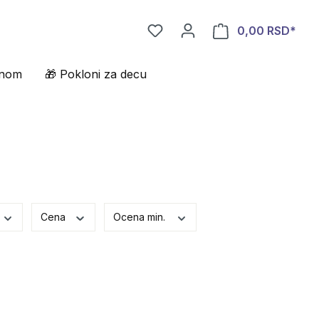
0,00 RSD*
enom
🎁 Pokloni za decu
Cena
Ocena min.