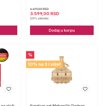
4.499,00 RSD
3.599,00 RSD
(20% uštede)
Dodaj u korpu
%
10% na 3 i više!
 na plaži
Kreativni set Mehanički Digitron