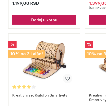
1.199,00 RSD
1.399,0
(53.35% ušt
Dodaj u korpu
%
%
10% na 3 i više!
10% na 3 
Kreativni set Ksilofon Smartivity
Kreativni
Smartivit