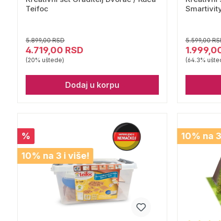
Teifoc
Smartivit
5.899,00 RSD
5.599,00 RS
4.719,00 RSD
1.999,0
(20% uštede)
(64.3% ušte
Dodaj u korpu
%
10% na 3 
10% na 3 i više!