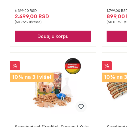
6.399,00 RSD
1.799,00 RS
2.499,00 RSD
899,00
(60.95% uštede)
(50.03% ušt
Dodaj u korpu
%
%
10% na 3 i više!
10% na 3 
Kreativni set Graditelj Dvorac / Kuća
Kreativni