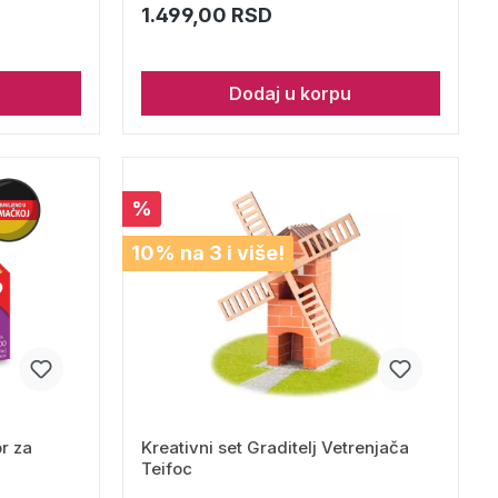
1.499,00 RSD
Dodaj u korpu
%
10% na 3 i više!
or za
Kreativni set Graditelj Vetrenjača
Teifoc