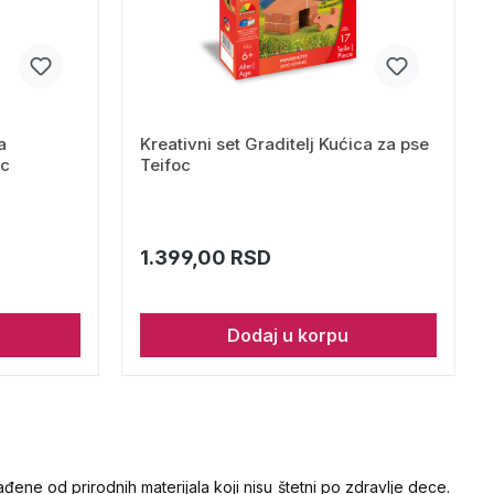
a
Kreativni set Graditelj Kućica za pse
oc
Teifoc
1.399,00 RSD
Dodaj u korpu
đene od prirodnih materijala koji nisu štetni po zdravlje dece.