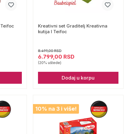
 Teifoc
Kreativni set Graditelj Kreativna
kutija I Teifoc
8.499,00 RSD
6.799,00 RSD
(20% uštede)
Dodaj u korpu
10% na 3 i više!