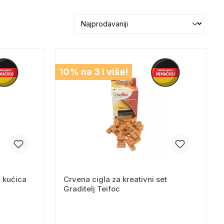
10% na 3 i više!
a kućica
Crvena cigla za kreativni set
Graditelj Teifoc