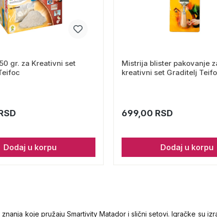
reativni set
Mistrija blister pakovanje z
Teifoc
kreativni set Graditelj Teif
 RSD
699,00 RSD
Dodaj u korpu
Dodaj u korpu
anja koje pružaju Smartivity Matador i slični setovi. Igračke su izra