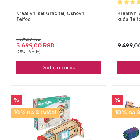
Kreativni set Graditelj Osnovni
Kreativni 
Teifoc
kuća Teif
7.599,00 RSD
5.699,00 RSD
9.499,0
(25% uštede)
Dodaj u korpu
%
%
10% na 3 i više!
10% na 3 