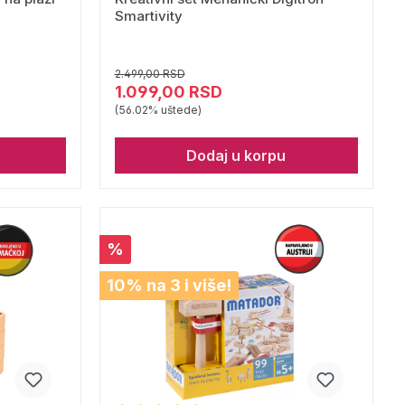
Smartivity
2.499,00 RSD
1.099,00 RSD
(56.02% uštede)
Dodaj u korpu
%
10% na 3 i više!