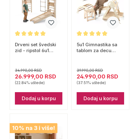
Drveni set švedski
5u1 Gimnastika sa
zid - ripstol 6u1
tablom za decu
tobogan, penjalica,
Goodevas
ljuljaška Goodevas
34.990,00 RSD
39.990,00 RSD
26.999,00 RSD
24.990,00 RSD
(22.84% uštede)
(37.51% uštede)
Dodaj u korpu
Dodaj u korpu
10% na 3 i više!