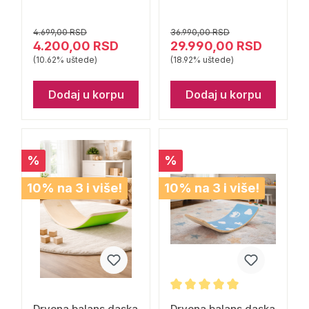
sivi
Goodevas
4.699,00 RSD
36.990,00 RSD
4.200,00 RSD
29.990,00 RSD
(10.62% uštede)
(18.92% uštede)
Dodaj u korpu
Dodaj u korpu
%
%
10% na 3 i više!
10% na 3 i više!
Drvena balans daska
Drvena balans daska