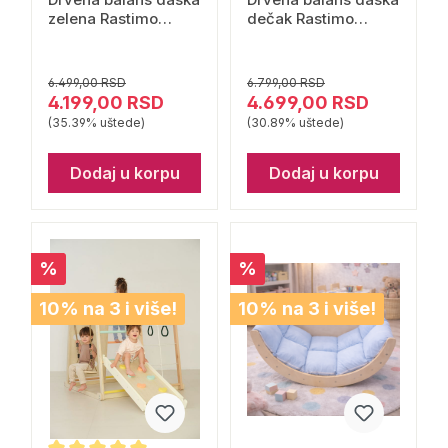
zelena Rastimo
dečak Rastimo
zajedno
zajedno
6.499,00 RSD
6.799,00 RSD
4.199,00 RSD
4.699,00 RSD
(35.39% uštede)
(30.89% uštede)
Dodaj u korpu
Dodaj u korpu
%
%
10% na 3 i više!
10% na 3 i više!