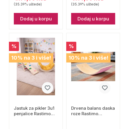
(35.39% uštede)
(35.39% uštede)
Dodaj u korpu
Dodaj u korpu
%
%
10% na 3 i više!
10% na 3 i više!
Jastuk za pikler 3u1
Drvena balans daska
penjalice Rastimo
roze Rastimo
zajedno žuta
zajedno