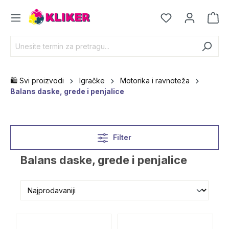
🛍️ Svi proizvodi
Igračke
Motorika i ravnoteža
Balans daske, grede i penjalice
Filter
Balans daske, grede i penjalice