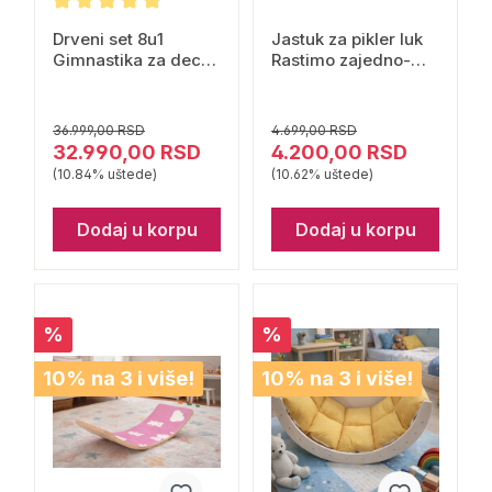
Drveni set 8u1
Jastuk za pikler luk
Gimnastika za decu
Rastimo zajedno-
Classic World
plavi
36.999,00 RSD
4.699,00 RSD
32.990,00 RSD
4.200,00 RSD
(10.84% uštede)
(10.62% uštede)
Dodaj u korpu
Dodaj u korpu
%
%
10% na 3 i više!
10% na 3 i više!