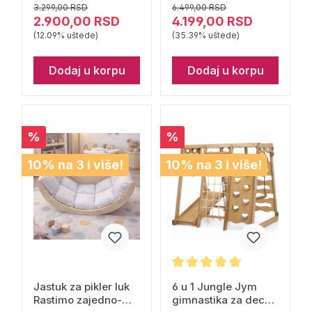
3.299,00 RSD
6.499,00 RSD
2.900,00 RSD
4.199,00 RSD
(12.09% uštede)
(35.39% uštede)
Dodaj u korpu
Dodaj u korpu
%
%
10% na 3 i više!
10% na 3 i više!
Jastuk za pikler luk
6 u 1 Jungle Jym
Rastimo zajedno-
gimnastika za decu