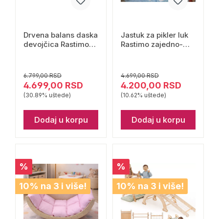
Drvena balans daska
Jastuk za pikler luk
devojčica Rastimo
Rastimo zajedno-
zajedno
žuti
6.799,00 RSD
4.699,00 RSD
4.699,00 RSD
4.200,00 RSD
(30.89% uštede)
(10.62% uštede)
Dodaj u korpu
Dodaj u korpu
%
%
10% na 3 i više!
10% na 3 i više!