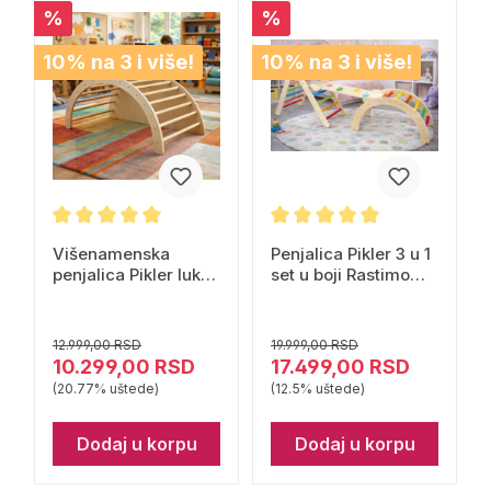
%
%
10% na 3 i više!
10% na 3 i više!
Višenamenska
Penjalica Pikler 3 u 1
penjalica Pikler luk
set u boji Rastimo
Rastimo zajedno
zajedno
12.999,00 RSD
19.999,00 RSD
10.299,00 RSD
17.499,00 RSD
(20.77% uštede)
(12.5% uštede)
Dodaj u korpu
Dodaj u korpu