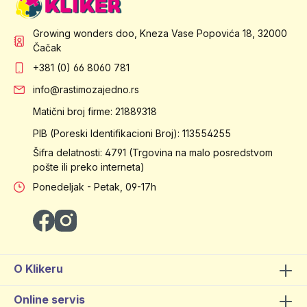
Growing wonders doo, Kneza Vase Popovića 18, 32000
Čačak
+381 (0) 66 8060 781
info@rastimozajedno.rs
Matični broj firme: 21889318
PIB (Poreski Identifikacioni Broj): 113554255
Šifra delatnosti: 4791 (Trgovina na malo posredstvom
pošte ili preko interneta)
Ponedeljak - Petak, 09-17h
O Klikeru
Online servis