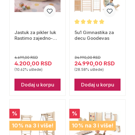
Jastuk za pikler luk
5u1 Gimnastika za
Rastimo zajedno-
decu Goodevas
roze
4.699,00 RSD
34.990,00 RSD
4.200,00 RSD
24.990,00 RSD
(10.62% uštede)
(28.58% uštede)
Dodaj u korpu
Dodaj u korpu
%
%
10% na 3 i više!
10% na 3 i više!