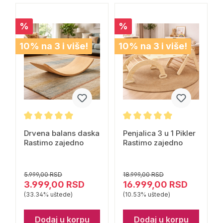
%
%
10% na 3 i više!
10% na 3 i više!
Drvena balans daska
Penjalica 3 u 1 Pikler
Rastimo zajedno
Rastimo zajedno
5.999,00 RSD
18.999,00 RSD
3.999,00 RSD
16.999,00 RSD
(33.34% uštede)
(10.53% uštede)
Dodaj u korpu
Dodaj u korpu